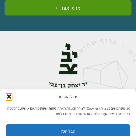
צרפו אותי
ניהול הסכמה
אבן גבירול 14, רחביה, ירושלים
טלפון:
02-5398888
אנו משתמשים בעוגיות (Cookies) לצורך הפעלת האתר, ניתוח ושיווק מותאם אישית. בהסכמה,
נאסוף נתוני שימוש; ניתן לנהל או למשוך הסכמה בכל עת.
קבל הכל