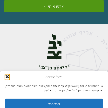
צרפו אותי
ניהול הסכמה
אבן גבירול 14, רחביה, ירושלים
טלפון:
02-5398888
אנו משתמשים בעוגיות (Cookies) לצורך הפעלת האתר, ניתוח ושיווק מותאם אישית. בהסכמה,
נאסוף נתוני שימוש; ניתן לנהל או למשוך הסכמה בכל עת.
קבל הכל