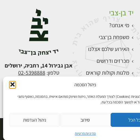
יד בן-צבי
מי אנחנו?
משפחת בן־צבי
האירוע שלכם אצלנו
מכרזים ודרושים
אבן גבירול 14, רחביה, ירושלים
מלגות וקולות קוראים
טלפון:
02-5398888
צור קשר
ניהול הסכמה
התחברות
אנו משתמשים בעוגיות (Cookies) לצורך הפעלת האתר, ניתוח ושיווק מותאם אישית. בהסכמה, נאסוף נתוני
הל או למשוך הסכמה בכל עת.
ל הכל
סירוב
ניהול העדפות
פיתוח אתרים
מדיניות פרטיות