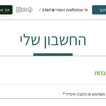
מי אנחנו?
חנות הספרים
בלוג
EN
איך אפ
ינוך
להזמין סי
להירשם ל
החשבון שלי
להירשם ל
לקנות ספ
לבקר בספ
לתאם ביק
רות
חובה
משתמש או כתובת אימייל
*