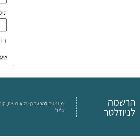
סיס
איפו
הרשמה
מוזמנים להתעדכן על אירועים, קור
לניוזלטר
ב'יד'