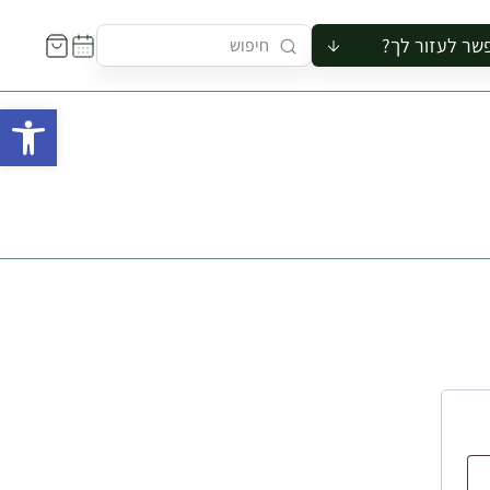
שר לעזור לך?
ור לקבוצה
פתח 
סיור
קורס
ר
רייה
ור בצריף