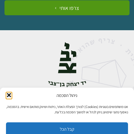
צרפו אותי
ניהול הסכמה
אבן גבירול 14, רחביה, ירושלים
טלפון:
02-5398888
אנו משתמשים בעוגיות (Cookies) לצורך הפעלת האתר, ניתוח ושיווק מותאם אישית. בהסכמה,
נאסוף נתוני שימוש; ניתן לנהל או למשוך הסכמה בכל עת.
קבל הכל