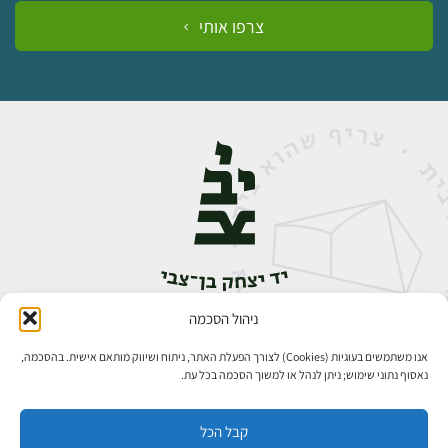
צרפו אותי
ניהול הסכמה
אבן גבירול 14, רחביה, ירושלים
טלפון:
02-5398888
אנו משתמשים בעוגיות (Cookies) לצורך הפעלת האתר, ניתוח ושיווק מותאם אישית. בהסכמה,
נאסוף נתוני שימוש; ניתן לנהל או למשוך הסכמה בכל עת.
קבל הכל