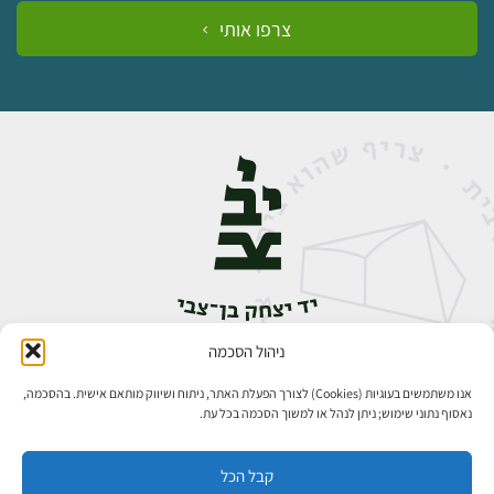
צרפו אותי
ניהול הסכמה
אבן גבירול 14, רחביה, ירושלים
טלפון:
02-5398888
אנו משתמשים בעוגיות (Cookies) לצורך הפעלת האתר, ניתוח ושיווק מותאם אישית. בהסכמה,
נאסוף נתוני שימוש; ניתן לנהל או למשוך הסכמה בכל עת.
קבל הכל