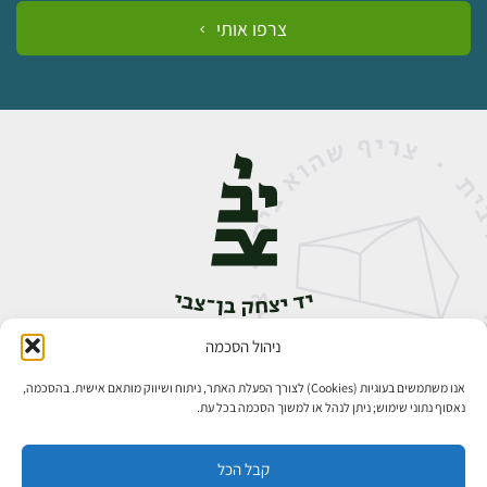
צרפו אותי
ניהול הסכמה
אבן גבירול 14, רחביה, ירושלים
טלפון:
02-5398888
אנו משתמשים בעוגיות (Cookies) לצורך הפעלת האתר, ניתוח ושיווק מותאם אישית. בהסכמה,
נאסוף נתוני שימוש; ניתן לנהל או למשוך הסכמה בכל עת.
קבל הכל