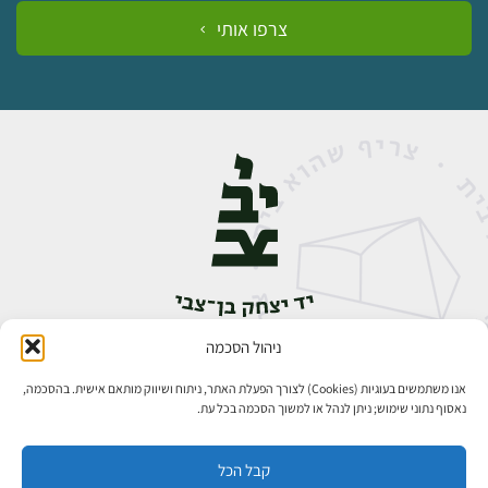
צרפו אותי
ניהול הסכמה
אבן גבירול 14, רחביה, ירושלים
טלפון:
02-5398888
אנו משתמשים בעוגיות (Cookies) לצורך הפעלת האתר, ניתוח ושיווק מותאם אישית. בהסכמה,
נאסוף נתוני שימוש; ניתן לנהל או למשוך הסכמה בכל עת.
קבל הכל