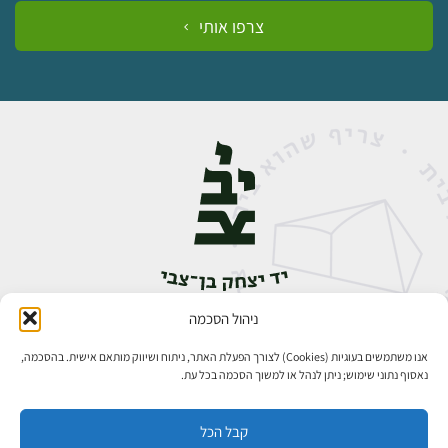
צרפו אותי
ניהול הסכמה
אבן גבירול 14, רחביה, ירושלים
טלפון:
02-5398888
אנו משתמשים בעוגיות (Cookies) לצורך הפעלת האתר, ניתוח ושיווק מותאם אישית. בהסכמה,
נאסוף נתוני שימוש; ניתן לנהל או למשוך הסכמה בכל עת.
קבל הכל