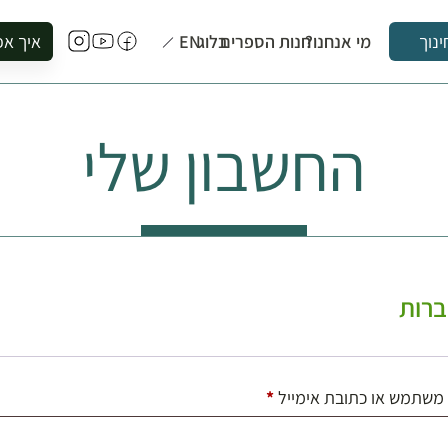
מי אנחנו?
חנות הספרים
בלוג
EN
איך אפ
ינוך
להזמין סי
להירשם ל
החשבון שלי
להירשם ל
לקנות ספ
לבקר בספ
לתאם ביק
רות
חובה
משתמש או כתובת אימייל
*