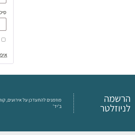
סיס
איפו
הרשמה
מוזמנים להתעדכן על אירועים, קור
לניוזלטר
ב'יד'