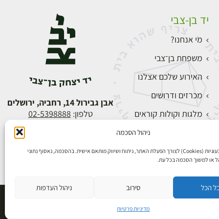
יד בן-צבי
מי אנחנו?
משפחת בן־צבי
האירוע שלכם אצלנו
מכרזים ודרושים
אבן גבירול 14, רחביה, ירושלים
מלגות וקולות קוראים
טלפון:
02-5398888
צור קשר
ניהול הסכמה
התחברות
אנו משתמשים בעוגיות (Cookies) לצורך הפעלת האתר, ניתוח ושיווק מותאם אישית. בהסכמה, נאסוף נתוני
הל או למשוך הסכמה בכל עת.
ל הכל
סירוב
ניהול העדפות
פיתוח אתרים
מדיניות פרטיות