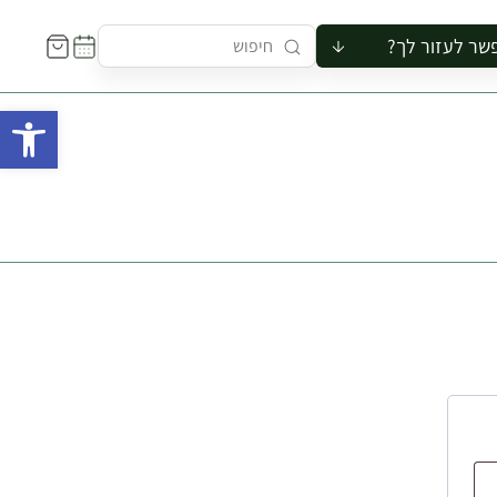
שר לעזור לך?
ור לקבוצה
פתח 
סיור
קורס
ר
רייה
ור בצריף