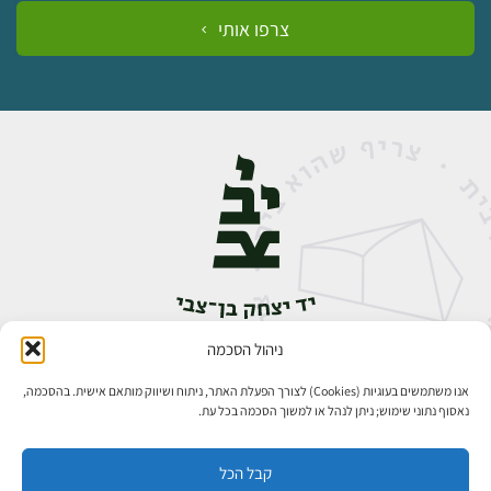
צרפו אותי
ניהול הסכמה
אבן גבירול 14, רחביה, ירושלים
טלפון:
02-5398888
אנו משתמשים בעוגיות (Cookies) לצורך הפעלת האתר, ניתוח ושיווק מותאם אישית. בהסכמה,
נאסוף נתוני שימוש; ניתן לנהל או למשוך הסכמה בכל עת.
קבל הכל