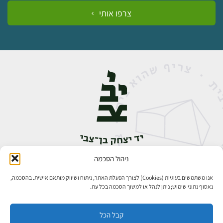
צרפו אותי
ניהול הסכמה
אבן גבירול 14, רחביה, ירושלים
טלפון:
02-5398888
אנו משתמשים בעוגיות (Cookies) לצורך הפעלת האתר, ניתוח ושיווק מותאם אישית. בהסכמה,
נאסוף נתוני שימוש; ניתן לנהל או למשוך הסכמה בכל עת.
קבל הכל