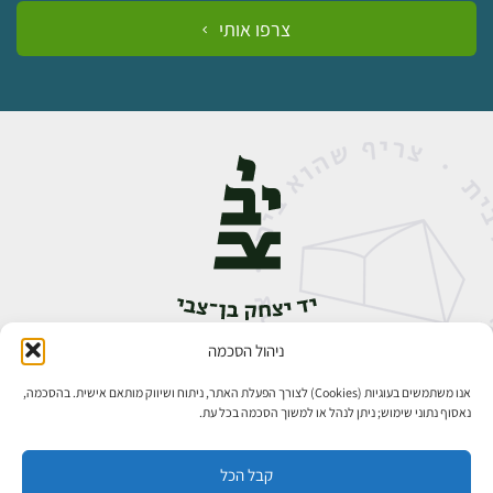
צרפו אותי
ניהול הסכמה
אבן גבירול 14, רחביה, ירושלים
טלפון:
02-5398888
אנו משתמשים בעוגיות (Cookies) לצורך הפעלת האתר, ניתוח ושיווק מותאם אישית. בהסכמה,
נאסוף נתוני שימוש; ניתן לנהל או למשוך הסכמה בכל עת.
קבל הכל