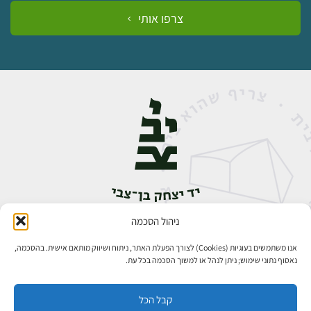
צרפו אותי
ניהול הסכמה
אבן גבירול 14, רחביה, ירושלים
טלפון:
02-5398888
אנו משתמשים בעוגיות (Cookies) לצורך הפעלת האתר, ניתוח ושיווק מותאם אישית. בהסכמה,
נאסוף נתוני שימוש; ניתן לנהל או למשוך הסכמה בכל עת.
קבל הכל