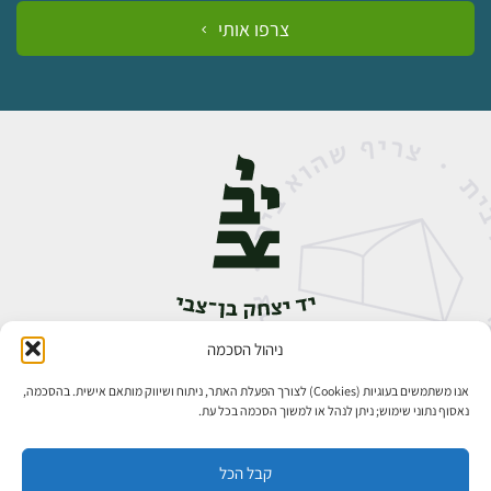
צרפו אותי
ניהול הסכמה
אבן גבירול 14, רחביה, ירושלים
טלפון:
02-5398888
אנו משתמשים בעוגיות (Cookies) לצורך הפעלת האתר, ניתוח ושיווק מותאם אישית. בהסכמה,
נאסוף נתוני שימוש; ניתן לנהל או למשוך הסכמה בכל עת.
קבל הכל