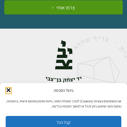
צרפו אותי
ניהול הסכמה
אבן גבירול 14, רחביה, ירושלים
טלפון:
02-5398888
אנו משתמשים בעוגיות (Cookies) לצורך הפעלת האתר, ניתוח ושיווק מותאם אישית. בהסכמה,
נאסוף נתוני שימוש; ניתן לנהל או למשוך הסכמה בכל עת.
קבל הכל