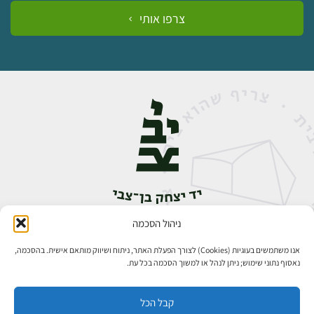
צרפו אותי
ניהול הסכמה
אבן גבירול 14, רחביה, ירושלים
טלפון:
02-5398888
אנו משתמשים בעוגיות (Cookies) לצורך הפעלת האתר, ניתוח ושיווק מותאם אישית. בהסכמה,
נאסוף נתוני שימוש; ניתן לנהל או למשוך הסכמה בכל עת.
קבל הכל