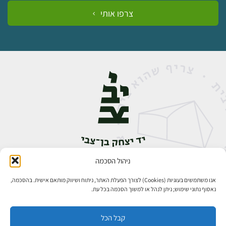
צרפו אותי
ניהול הסכמה
אבן גבירול 14, רחביה, ירושלים
טלפון:
02-5398888
אנו משתמשים בעוגיות (Cookies) לצורך הפעלת האתר, ניתוח ושיווק מותאם אישית. בהסכמה,
נאסוף נתוני שימוש; ניתן לנהל או למשוך הסכמה בכל עת.
קבל הכל