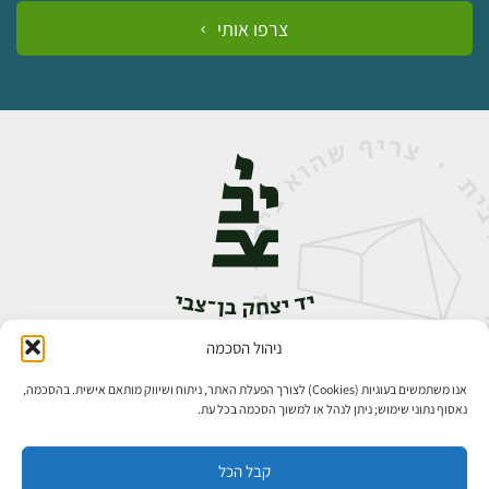
צרפו אותי
ניהול הסכמה
אבן גבירול 14, רחביה, ירושלים
טלפון:
02-5398888
אנו משתמשים בעוגיות (Cookies) לצורך הפעלת האתר, ניתוח ושיווק מותאם אישית. בהסכמה,
נאסוף נתוני שימוש; ניתן לנהל או למשוך הסכמה בכל עת.
קבל הכל