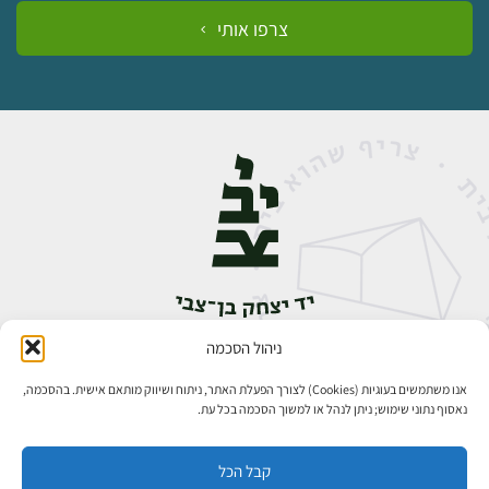
צרפו אותי
ניהול הסכמה
אבן גבירול 14, רחביה, ירושלים
טלפון:
02-5398888
אנו משתמשים בעוגיות (Cookies) לצורך הפעלת האתר, ניתוח ושיווק מותאם אישית. בהסכמה,
נאסוף נתוני שימוש; ניתן לנהל או למשוך הסכמה בכל עת.
קבל הכל