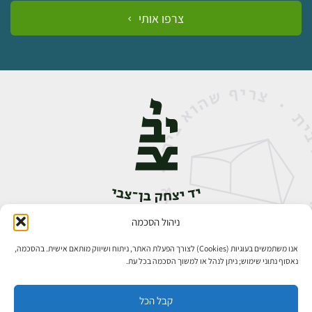
צרפו אותי
ניהול הסכמה
אבן גבירול 14, רחביה, ירושלים
טלפון:
02-5398888
אנו משתמשים בעוגיות (Cookies) לצורך הפעלת האתר, ניתוח ושיווק מותאם אישית. בהסכמה,
נאסוף נתוני שימוש; ניתן לנהל או למשוך הסכמה בכל עת.
קבל הכל