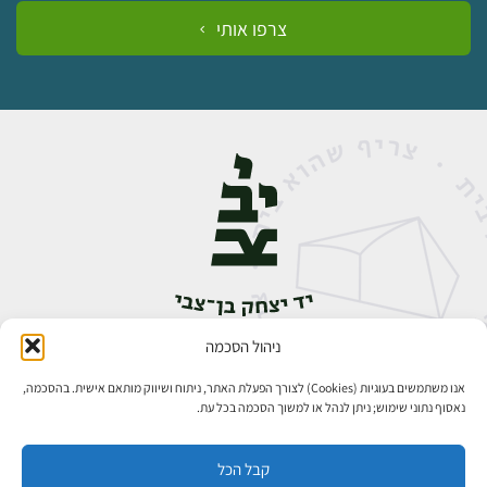
צרפו אותי
ניהול הסכמה
אבן גבירול 14, רחביה, ירושלים
טלפון:
02-5398888
אנו משתמשים בעוגיות (Cookies) לצורך הפעלת האתר, ניתוח ושיווק מותאם אישית. בהסכמה,
נאסוף נתוני שימוש; ניתן לנהל או למשוך הסכמה בכל עת.
קבל הכל