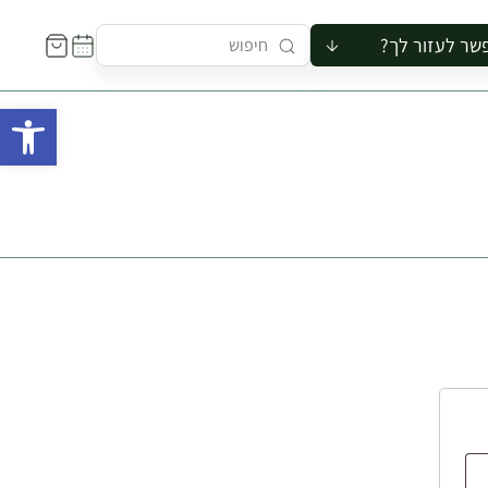
שר לעזור לך?
ור לקבוצה
פתח 
סיור
קורס
ר
רייה
ור בצריף