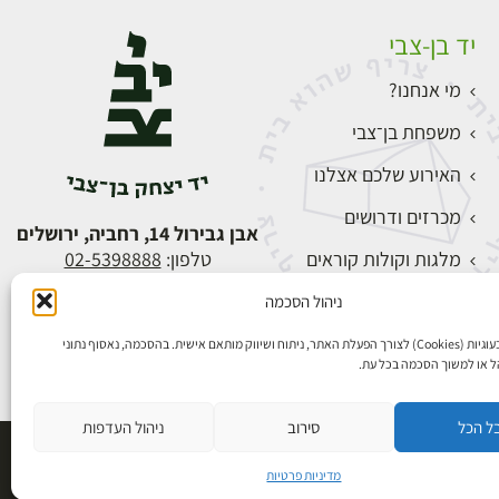
יד בן-צבי
מי אנחנו?
משפחת בן־צבי
האירוע שלכם אצלנו
מכרזים ודרושים
אבן גבירול 14, רחביה, ירושלים
מלגות וקולות קוראים
טלפון:
02-5398888
צור קשר
ניהול הסכמה
התחברות
אנו משתמשים בעוגיות (Cookies) לצורך הפעלת האתר, ניתוח ושיווק מותאם אישית. בהסכמה, נאסוף נתוני
הל או למשוך הסכמה בכל עת.
ל הכל
סירוב
ניהול העדפות
פיתוח אתרים
מדיניות פרטיות