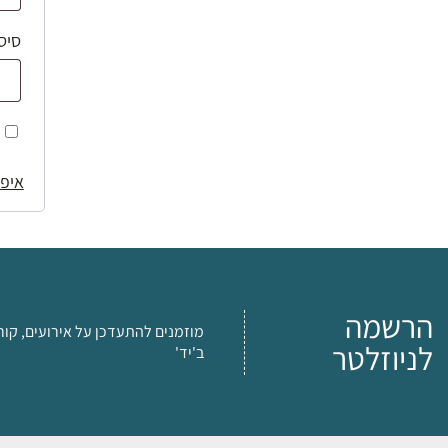
סיס
איפו
הרשמה
מוזמנים להתעדכן על אירועים, קור
לניוזלטר
ב'יד'