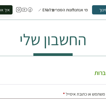
מי אנחנו?
חנות הספרים
בלוג
EN
איך אפ
ינוך
להזמין סי
להירשם ל
החשבון שלי
להירשם ל
לקנות ספ
לבקר בספ
לתאם ביק
רות
חובה
משתמש או כתובת אימייל
*