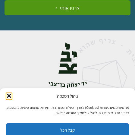
צרפו אותי
ניהול הסכמה
אבן גבירול 14, רחביה, ירושלים
טלפון:
02-5398888
אנו משתמשים בעוגיות (Cookies) לצורך הפעלת האתר, ניתוח ושיווק מותאם אישית. בהסכמה,
נאסוף נתוני שימוש; ניתן לנהל או למשוך הסכמה בכל עת.
קבל הכל