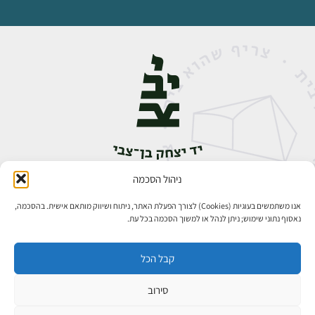
ניהול הסכמה
אבן גבירול 14, רחביה, ירושלים
טלפון:
02-5398888
אנו משתמשים בעוגיות (Cookies) לצורך הפעלת האתר, ניתוח ושיווק מותאם אישית. בהסכמה,
נאסוף נתוני שימוש; ניתן לנהל או למשוך הסכמה בכל עת.
קבל הכל
סירוב
כל הזכויות שמורות ליד יצחק בן־צבי ירושלים ©