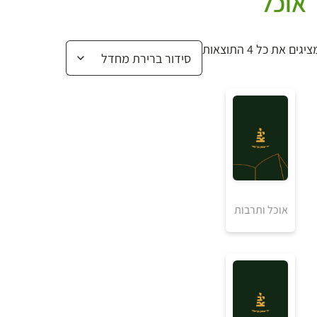
אוכל
יגים את כל ⁦4⁩ התוצאות
₪
אוכל ותרבות
למידע ולרכישה