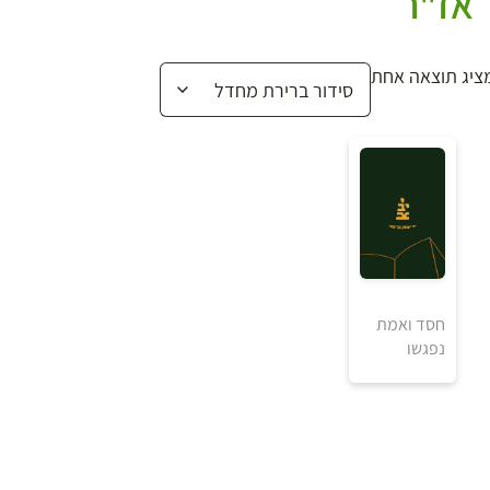
אז"ר
ציג תוצאה אחת
חסד ואמת
נפגשו