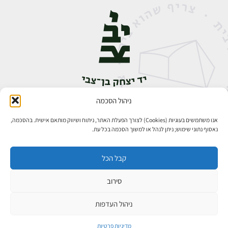
ניהול הסכמה
אבן גבירול 14, רחביה, ירושלים
טלפון:
02-5398888
אנו משתמשים בעוגיות (Cookies) לצורך הפעלת האתר, ניתוח ושיווק מותאם אישית. בהסכמה,
נאסוף נתוני שימוש; ניתן לנהל או למשוך הסכמה בכל עת.
קבל הכל
סירוב
כל הזכויות שמורות ליד יצחק בן־צבי ירושלים ©
פיתוח אתרים
ניהול העדפות
מדיניות פרטיות