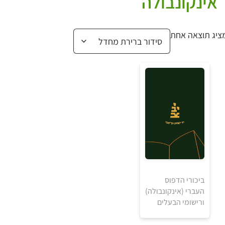
אינקונבולה
ציג תוצאה אחת
₪
ביכורי הדפוס
העברי (אינקונבולה)
ורישומי הבעלים
למידע ולרכישה