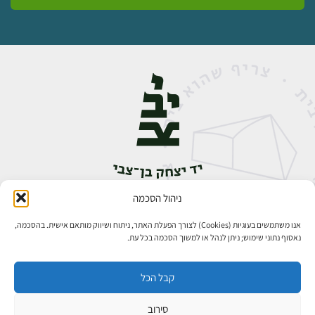
ניהול הסכמה
אבן גבירול 14, רחביה, ירושלים
טלפון:
02-5398888
אנו משתמשים בעוגיות (Cookies) לצורך הפעלת האתר, ניתוח ושיווק מותאם אישית. בהסכמה,
נאסוף נתוני שימוש; ניתן לנהל או למשוך הסכמה בכל עת.
קבל הכל
סירוב