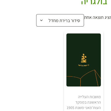
בולגריה
ציג תוצאה אחת
מושבות העלייה
הראשונה במפקד
העות'מאני משנת 1905