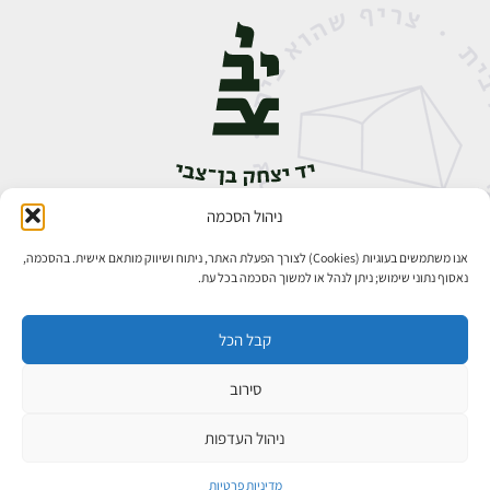
ניהול הסכמה
אבן גבירול 14, רחביה, ירושלים
טלפון:
02-5398888
אנו משתמשים בעוגיות (Cookies) לצורך הפעלת האתר, ניתוח ושיווק מותאם אישית. בהסכמה,
נאסוף נתוני שימוש; ניתן לנהל או למשוך הסכמה בכל עת.
קבל הכל
סירוב
כל הזכויות שמורות ליד יצחק בן־צבי ירושלים ©
פיתוח אתרים
ניהול העדפות
מדיניות פרטיות