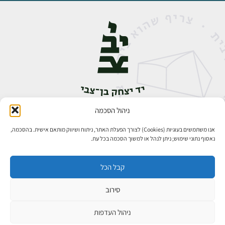
ניהול הסכמה
אבן גבירול 14, רחביה, ירושלים
טלפון:
02-5398888
אנו משתמשים בעוגיות (Cookies) לצורך הפעלת האתר, ניתוח ושיווק מותאם אישית. בהסכמה,
נאסוף נתוני שימוש; ניתן לנהל או למשוך הסכמה בכל עת.
קבל הכל
סירוב
₪
כל הזכויות שמורות ליד יצחק בן־צבי ירושלים ©
פיתוח אתרים
ניהול העדפות
למידע ולרכישה