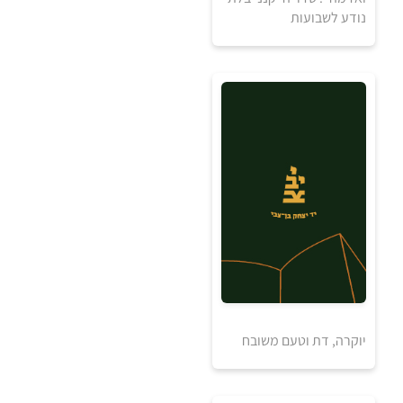
נודע לשבועות
20
₪
₪
למידע ולרכישה
למידע ולרכישה
יוקרה, דת וטעם משובח