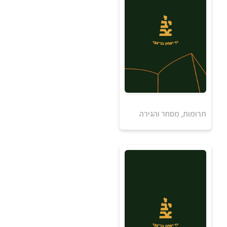
₪
למידע ולרכישה
תרומות, מסחר והגירה