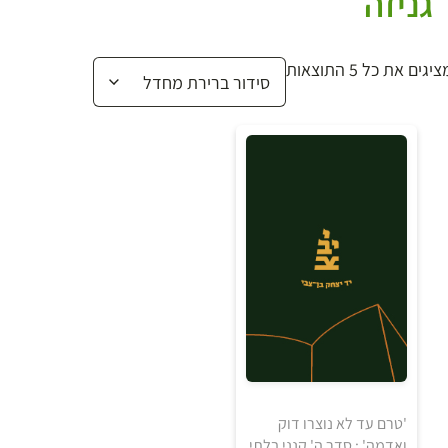
גניזה
יגים את כל ⁦5⁩ התוצאות
'טרם עד לא נוצרו דוק
ואדמה' : סדר ה' קנני בלתי