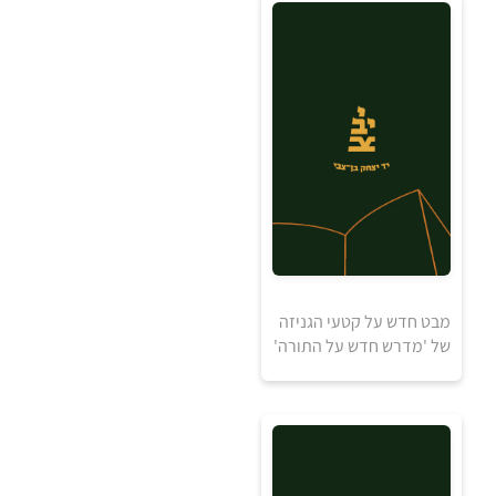
20
₪
מבט חדש על קטעי הגניזה
למידע ולרכישה
של 'מדרש חדש על התורה'