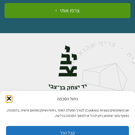
צרפו אותי
ניהול הסכמה
אבן גבירול 14, רחביה, ירושלים
טלפון:
02-5398888
אנו משתמשים בעוגיות (Cookies) לצורך הפעלת האתר, ניתוח ושיווק מותאם אישית. בהסכמה,
נאסוף נתוני שימוש; ניתן לנהל או למשוך הסכמה בכל עת.
קבל הכל