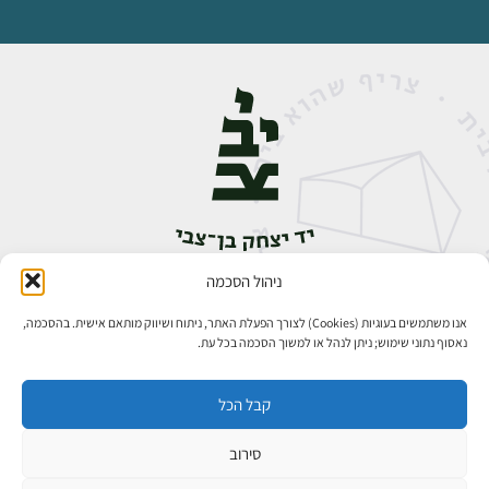
ניהול הסכמה
אבן גבירול 14, רחביה, ירושלים
טלפון:
02-5398888
אנו משתמשים בעוגיות (Cookies) לצורך הפעלת האתר, ניתוח ושיווק מותאם אישית. בהסכמה,
נאסוף נתוני שימוש; ניתן לנהל או למשוך הסכמה בכל עת.
קבל הכל
סירוב
כל הזכויות שמורות ליד יצחק בן־צבי ירושלים ©