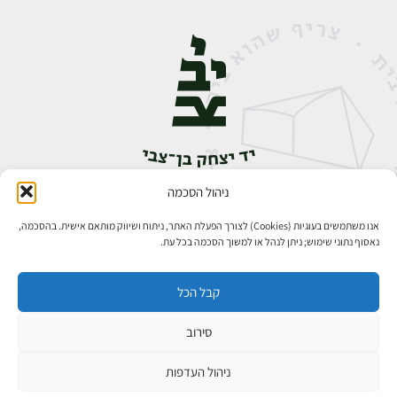
ניהול הסכמה
אבן גבירול 14, רחביה, ירושלים
טלפון:
02-5398888
אנו משתמשים בעוגיות (Cookies) לצורך הפעלת האתר, ניתוח ושיווק מותאם אישית. בהסכמה,
נאסוף נתוני שימוש; ניתן לנהל או למשוך הסכמה בכל עת.
קבל הכל
סירוב
כל הזכויות שמורות ליד יצחק בן־צבי ירושלים ©
פיתוח אתרים
ניהול העדפות