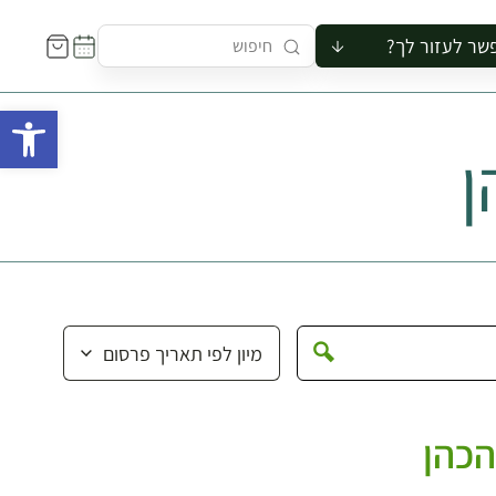
שר לעזור לך?
ור לקבוצה
פתח 
סיור
ן
קורס
ר
רייה
ור בצריף
הכהן