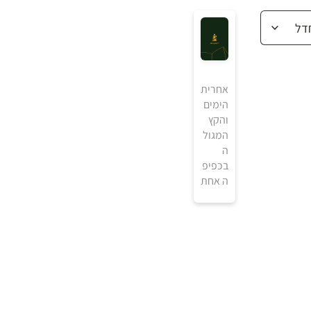
אחרית
הימים
והקץ
המגול
ה
בכפיפ
ה אחת