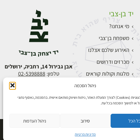
יד בן-צבי
מי אנחנו?
משפחת בן־צבי
האירוע שלכם אצלנו
מכרזים ודרושים
אבן גבירול 14, רחביה, ירושלים
מלגות וקולות קוראים
טלפון:
02-5398888
צור קשר
ניהול הסכמה
התחברות
אנו משתמשים בעוגיות (Cookies) לצורך הפעלת האתר, ניתוח ושיווק מותאם אישית. בהסכמה, נאסוף נתוני
הל או למשוך הסכמה בכל עת.
ל הכל
סירוב
ניהול העדפות
פיתוח אתרים
מדיניות פרטיות