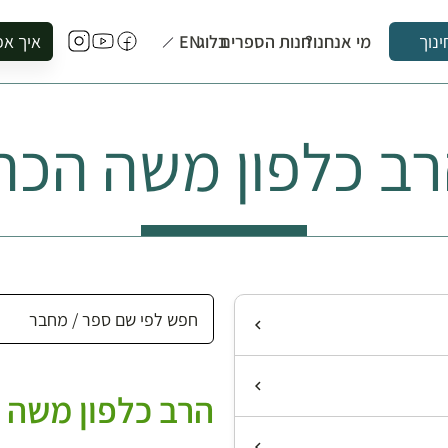
מי אנחנו?
חנות הספרים
בלוג
EN
איך אפ
ינוך
להזמין סי
להירשם ל
ב כלפון משה הכה
להירשם ל
לקנות ספ
לבקר בספ
לתאם ביק
הרב כלפון משה 