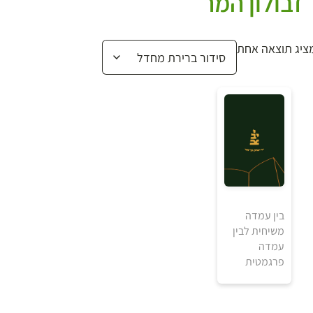
זבולון המר
ציג תוצאה אחת
בין עמדה
משיחית לבין
₪
עמדה
פרגמטית
למידע ולרכישה