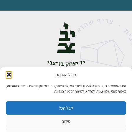
ניהול הסכמה
אבן גבירול 14, רחביה, ירושלים
טלפון:
02-5398888
אנו משתמשים בעוגיות (Cookies) לצורך הפעלת האתר, ניתוח ושיווק מותאם אישית. בהסכמה,
נאסוף נתוני שימוש; ניתן לנהל או למשוך הסכמה בכל עת.
קבל הכל
סירוב
כל הזכויות שמורות ליד יצחק בן־צבי ירושלים ©