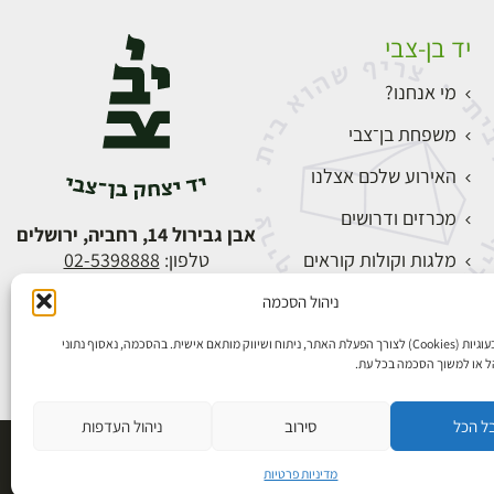
יד בן-צבי
מי אנחנו?
משפחת בן־צבי
האירוע שלכם אצלנו
מכרזים ודרושים
אבן גבירול 14, רחביה, ירושלים
מלגות וקולות קוראים
טלפון:
02-5398888
צור קשר
ניהול הסכמה
התחברות
אנו משתמשים בעוגיות (Cookies) לצורך הפעלת האתר, ניתוח ושיווק מותאם אישית. בהסכמה, נאסוף נתוני
הל או למשוך הסכמה בכל עת.
ל הכל
סירוב
ניהול העדפות
פיתוח אתרים
מדיניות פרטיות