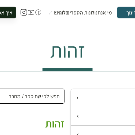
מי אנחנו?
חנות הספרים
בלוג
EN
איך אפ
ינוך
להזמין סי
להירשם ל
זהות
להירשם ל
לקנות ספ
לבקר בספ
לתאם ביק
זהות