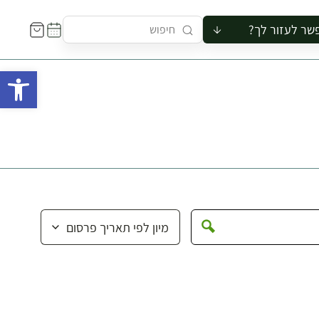
שר לעזור לך?
ור לקבוצה
פתח 
סיור
קורס
ר
רייה
ור בצריף