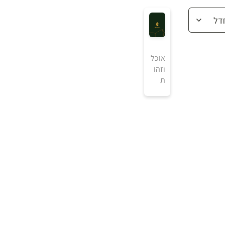
אוכל
וזהו
ת
₪
למידע ולרכישה