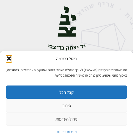
ניהול הסכמה
אבן גבירול 14, רחביה, ירושלים
טלפון:
02-5398888
אנו משתמשים בעוגיות (Cookies) לצורך הפעלת האתר, ניתוח ושיווק מותאם אישית. בהסכמה,
נאסוף נתוני שימוש; ניתן לנהל או למשוך הסכמה בכל עת.
קבל הכל
סירוב
כל הזכויות שמורות ליד יצחק בן־צבי ירושלים ©
פיתוח אתרים
ניהול העדפות
מדיניות פרטיות