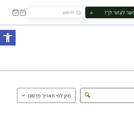
שר לעזור לך?
ור לקבוצה
פתח 
סיור
קורס
ר
רייה
ור בצריף