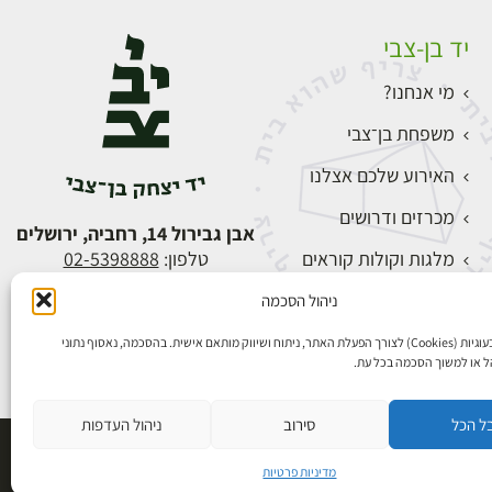
יד בן-צבי
מי אנחנו?
משפחת בן־צבי
האירוע שלכם אצלנו
מכרזים ודרושים
אבן גבירול 14, רחביה, ירושלים
מלגות וקולות קוראים
טלפון:
02-5398888
צור קשר
ניהול הסכמה
התחברות
אנו משתמשים בעוגיות (Cookies) לצורך הפעלת האתר, ניתוח ושיווק מותאם אישית. בהסכמה, נאסוף נתוני
הל או למשוך הסכמה בכל עת.
ל הכל
סירוב
ניהול העדפות
פיתוח אתרים
מדיניות פרטיות