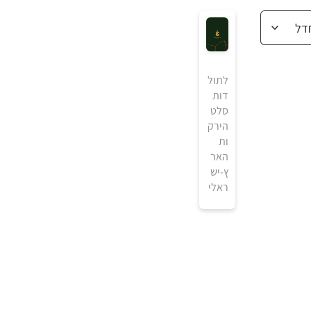
לתול
דות
סלט
הירק
ות
האר
ץ-יש
ראלי