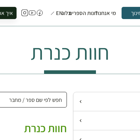
מי אנחנו?
חנות הספרים
בלוג
EN
איך אפ
ינוך
להזמין סי
להירשם ל
חוות כנרת
להירשם ל
לקנות ספ
לבקר בספ
לתאם ביק
חוות כנרת