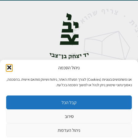
ניהול הסכמה
אבן גבירול 14, רחביה, ירושלים
טלפון:
02-5398888
אנו משתמשים בעוגיות (Cookies) לצורך הפעלת האתר, ניתוח ושיווק מותאם אישית. בהסכמה,
נאסוף נתוני שימוש; ניתן לנהל או למשוך הסכמה בכל עת.
קבל הכל
סירוב
כל הזכויות שמורות ליד יצחק בן־צבי ירושלים ©
פיתוח אתרים
ניהול העדפות