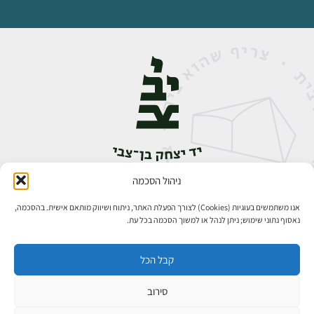
ניהול הסכמה
אבן גבירול 14, רחביה, ירושלים
טלפון:
02-5398888
אנו משתמשים בעוגיות (Cookies) לצורך הפעלת האתר, ניתוח ושיווק מותאם אישית. בהסכמה,
נאסוף נתוני שימוש; ניתן לנהל או למשוך הסכמה בכל עת.
קבל הכל
סירוב
כל הזכויות שמורות ליד יצחק בן־צבי ירושלים ©