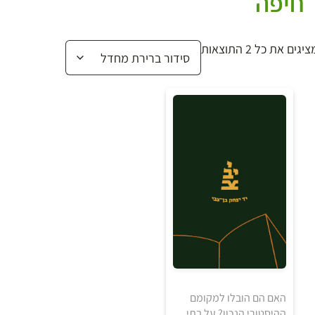
חיפה
יגים את כל ⁦2⁩ התוצאות
₪
האם הם הובלו למקומם
ההיסטורי הנכון? על בתי