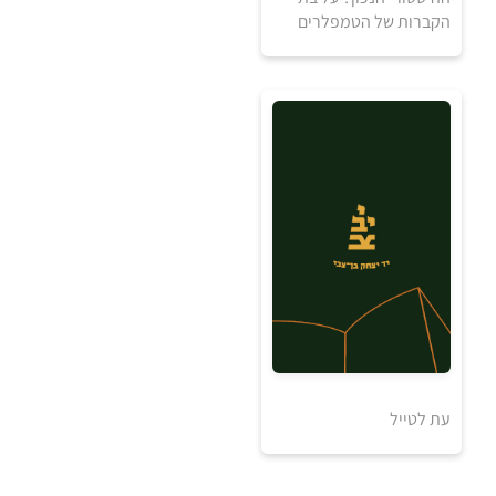
למידע ולרכישה
הקברות של הטמפלרים
₪
למידע ולרכישה
עת לטייל