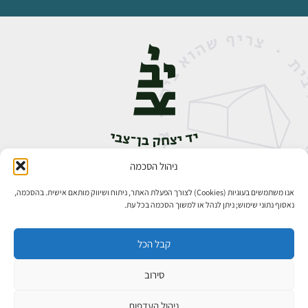
ניהול הסכמה
אבן גבירול 14, רחביה, ירושלים
טלפון:
02-5398888
אנו משתמשים בעוגיות (Cookies) לצורך הפעלת האתר, ניתוח ושיווק מותאם אישית. בהסכמה,
נאסוף נתוני שימוש; ניתן לנהל או למשוך הסכמה בכל עת.
קבל הכל
סירוב
כל הזכויות שמורות ליד יצחק בן־צבי ירושלים ©
פיתוח אתרים
ניהול העדפות