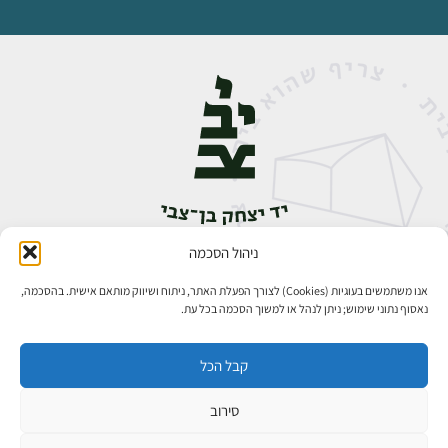
ניהול הסכמה
אבן גבירול 14, רחביה, ירושלים
טלפון:
02-5398888
אנו משתמשים בעוגיות (Cookies) לצורך הפעלת האתר, ניתוח ושיווק מותאם אישית. בהסכמה,
נאסוף נתוני שימוש; ניתן לנהל או למשוך הסכמה בכל עת.
קבל הכל
סירוב
כל הזכויות שמורות ליד יצחק בן־צבי ירושלים ©