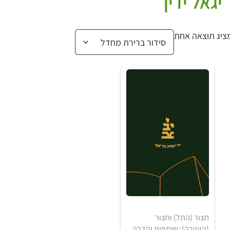
יגאל ידין
ציג תוצאה אחת
חצור (התל) וחצור
(העיירה): שותפות והדרה