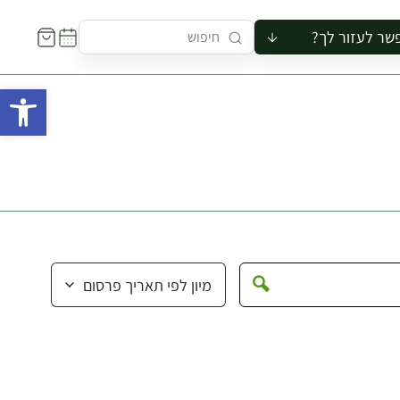
שר לעזור לך?
ור לקבוצה
פתח 
סיור
קורס
ר
רייה
ור בצריף