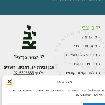
יד בן-צבי
מי אנחנו?
משפחת בן־צבי
האירוע שלכם אצלנו
מכרזים ודרושים
אבן גבירול 14, רחביה, ירושלים
מלגות וקולות קוראים
טלפון:
02-5398888
צור קשר
ניהול הסכמה
התחברות
אנו משתמשים בעוגיות (Cookies) לצורך הפעלת האתר, ניתוח ושיווק מותאם אישית. בהסכמה, נאסוף נתוני
הל או למשוך הסכמה בכל עת.