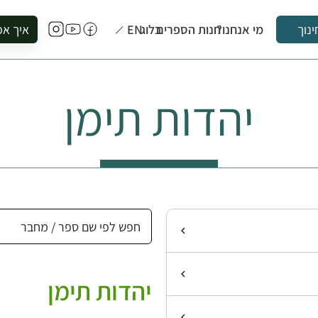
מי אנחנו?
חנות הספרים
בלוג
EN
איך אפ
ינוך
להזמין סי
להירשם ל
יהדות תימן
להירשם ל
לקנות ספ
לבקר בספ
לתאם ביק
יהדות תימן