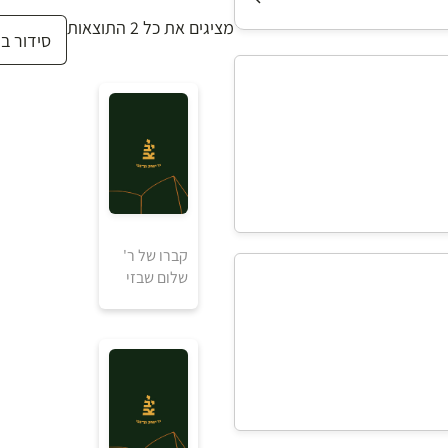
מציגים את כל ⁦2⁩ התוצאות
קברו של ר'
שלום שבזי