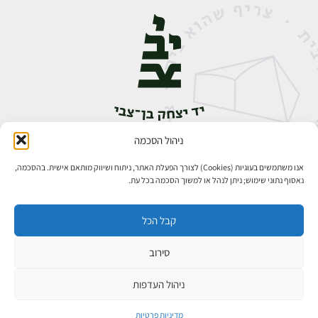
ניהול הסכמה
אבן גבירול 14, רחביה, ירושלים
טלפון:
02-5398888
אנו משתמשים בעוגיות (Cookies) לצורך הפעלת האתר, ניתוח ושיווק מותאם אישית. בהסכמה,
נאסוף נתוני שימוש; ניתן לנהל או למשוך הסכמה בכל עת.
קבל הכל
סירוב
כל הזכויות שמורות ליד יצחק בן־צבי ירושלים ©
פיתוח אתרים
ניהול העדפות
מדיניות פרטיות