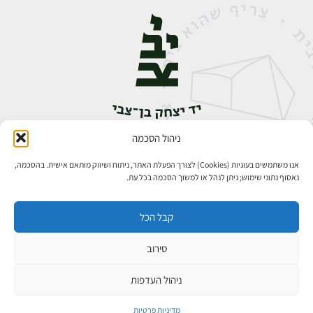
ניהול הסכמה
אבן גבירול 14, רחביה, ירושלים
טלפון:
02-5398888
אנו משתמשים בעוגיות (Cookies) לצורך הפעלת האתר, ניתוח ושיווק מותאם אישית. בהסכמה,
נאסוף נתוני שימוש; ניתן לנהל או למשוך הסכמה בכל עת.
קבל הכל
סירוב
כל הזכויות שמורות ליד יצחק בן־צבי ירושלים ©
פיתוח אתרים
ניהול העדפות
מדיניות פרטיות