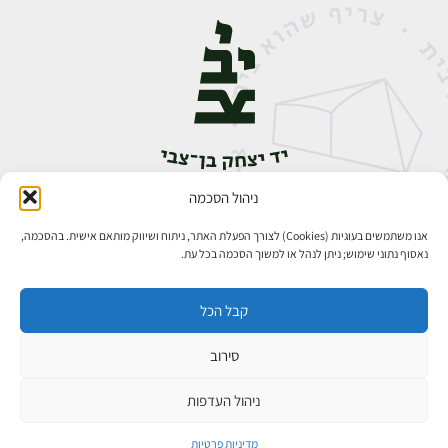
ניהול הסכמה
אבן גבירול 14, רחביה, ירושלים
טלפון:
02-5398888
אנו משתמשים בעוגיות (Cookies) לצורך הפעלת האתר, ניתוח ושיווק מותאם אישית. בהסכמה,
נאסוף נתוני שימוש; ניתן לנהל או למשוך הסכמה בכל עת.
קבל הכל
סירוב
כל הזכויות שמורות ליד יצחק בן־צבי ירושלים ©
פיתוח אתרים
ניהול העדפות
₪
מדיניות פרטיות