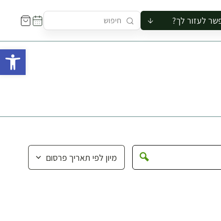
שר לעזור לך?
ור לקבוצה
פתח 
סיור
קורס
ר
רייה
ור בצריף