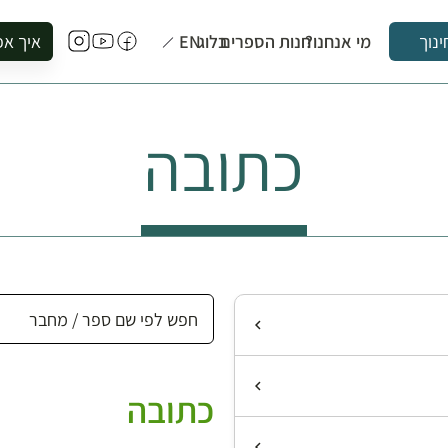
מי אנחנו?
חנות הספרים
בלוג
EN
איך אפ
ינוך
להזמין סי
להירשם ל
כתובה
להירשם ל
לקנות ספ
לבקר בספ
לתאם ביק
כתובה