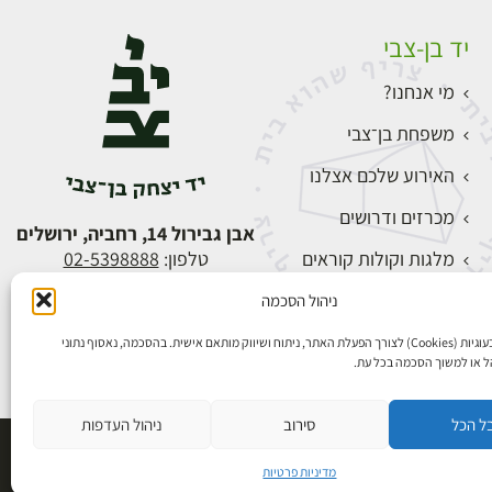
יד בן-צבי
מי אנחנו?
משפחת בן־צבי
האירוע שלכם אצלנו
מכרזים ודרושים
אבן גבירול 14, רחביה, ירושלים
מלגות וקולות קוראים
טלפון:
02-5398888
צור קשר
ניהול הסכמה
התחברות
אנו משתמשים בעוגיות (Cookies) לצורך הפעלת האתר, ניתוח ושיווק מותאם אישית. בהסכמה, נאסוף נתוני
הל או למשוך הסכמה בכל עת.
ל הכל
סירוב
ניהול העדפות
פיתוח אתרים
מדיניות פרטיות