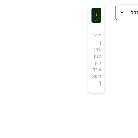
'למני
ן
שאנו
מֹנין
כאן
עי"ק
ביסא
ן'